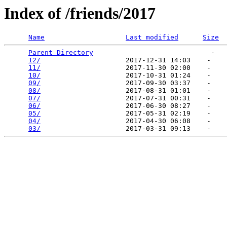
Index of /friends/2017
Name
Last modified
Size
Parent Directory
                             -   

12/
                     2017-12-31 14:03    -   

11/
                     2017-11-30 02:00    -   

10/
                     2017-10-31 01:24    -   

09/
                     2017-09-30 03:37    -   

08/
                     2017-08-31 01:01    -   

07/
                     2017-07-31 00:31    -   

06/
                     2017-06-30 08:27    -   

05/
                     2017-05-31 02:19    -   

04/
                     2017-04-30 06:08    -   

03/