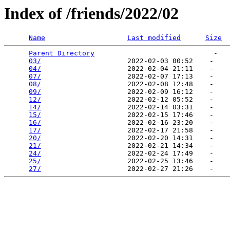
Index of /friends/2022/02
Name
Last modified
Size
Parent Directory
                             -   

03/
                     2022-02-03 00:52    -   

04/
                     2022-02-04 21:11    -   

07/
                     2022-02-07 17:13    -   

08/
                     2022-02-08 12:48    -   

09/
                     2022-02-09 16:12    -   

12/
                     2022-02-12 05:52    -   

14/
                     2022-02-14 03:31    -   

15/
                     2022-02-15 17:46    -   

16/
                     2022-02-16 23:20    -   

17/
                     2022-02-17 21:58    -   

20/
                     2022-02-20 14:31    -   

21/
                     2022-02-21 14:34    -   

24/
                     2022-02-24 17:49    -   

25/
                     2022-02-25 13:46    -   

27/